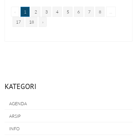
‹
1
2
3
4
5
6
7
8
...
17
18
›
KATEGORI
AGENDA
ARSIP
INFO