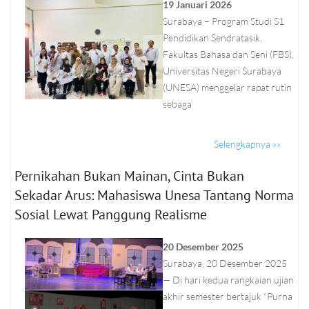
19 Januari 2026
Surabaya – Program Studi S1
Pendidikan Sendratasik,
Fakultas Bahasa dan Seni (FBS),
Universitas Negeri Surabaya
(UNESA) menggelar rapat rutin
sebaga
Selengkapnya »»
Pernikahan Bukan Mainan, Cinta Bukan
Sekadar Arus: Mahasiswa Unesa Tantang Norma
Sosial Lewat Panggung Realisme
20 Desember 2025
Surabaya, 20 Desember 2025
— Di hari kedua rangkaian ujian
akhir semester bertajuk “Purna