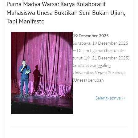
Purna Madya Warsa: Karya Kolaboratif
Mahasiswa Unesa Buktikan Seni Bukan Ujian,
Tapi Manifesto
19 Desember 2025
Surabaya, 19 Desember 2025
— Dalam tiga hari berturut-
turut (19–21 Desember 2025),
Graha Sawunggaling
Universitas Negeri Surabaya
(Unesa) berubah
Selengkapnya »»