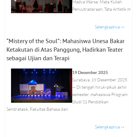
Madya Warsa: Mata Kuliah
Penyutradaraan, Tata Artistik m
Selengkapnya »»
“Mistery of the Soul”: Mahasiswa Unesa Bakar
Ketakutan di Atas Panggung, Hadirkan Teater
sebagai Ujian dan Terapi
19 Desember 2025
Surabaya, 19 Desember 2025
— Di tengah hiruk-pikuk akhir
semester, mahasiswa Program
Studi S1 Pendidikan
Sendratasik, Fakultas Bahasa dan
Selengkapnya »»